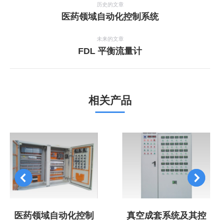
目
历史的文章
上
医药领域自动化控制系统
导
一
航
个
未来的文章
项
下
FDL 平衡流量计
目：
一
个
项
目：
相关产品
医药领域自动化控制
真空成套系统及其控