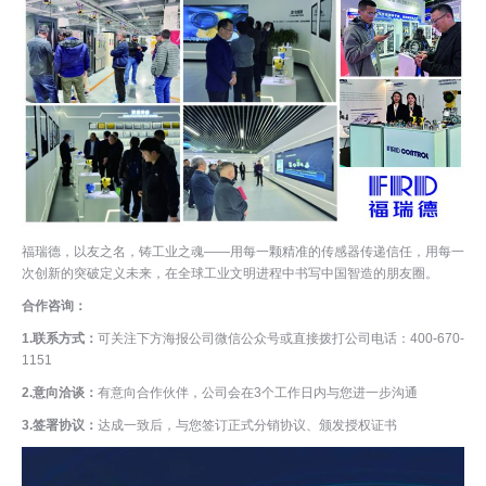
福瑞德，以友之名，铸工业之魂——用每一颗精准的传感器传递信任，用每一
次创新的突破定义未来，在全球工业文明进程中书写中国智造的朋友圈。
合作咨询：
1.联系方式：
可关注下方海报公司微信公众号或直接拨打公司电话：400-670-
1151
2.意向洽谈：
有意向合作伙伴，公司会在3个工作日内与您进一步沟通
3.签署协议：
达成一致后，与您签订正式分销协议、颁发授权证书