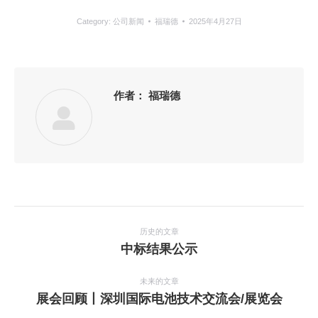
Category:
公司新闻
福瑞德
2025年4月27日
作者：
福瑞德
文
章
历史的文章
历
中标结果公示
导
史
航
的
未来的文章
文
未
展会回顾丨深圳国际电池技术交流会/展览会
章：
来