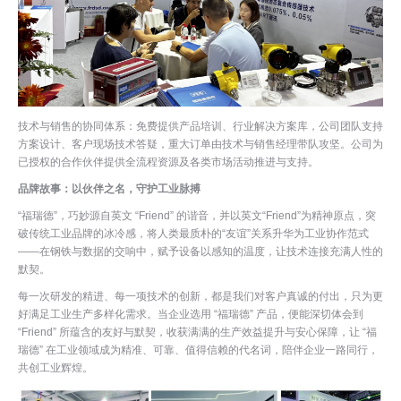
技术与销售的协同体系：免费提供产品培训、行业解决方案库，公司团队支持
方案设计、客户现场技术答疑，重大订单由技术与销售经理带队攻坚。公司为
已授权的合作伙伴提供全流程资源及各类市场活动推进与支持。
品牌故事：以伙伴之名，守护工业脉搏
“福瑞德”，巧妙源自英文 “Friend” 的谐音，并以英文“Friend”为精神原点，突
破传统工业品牌的冰冷感，将人类最质朴的“友谊”关系升华为工业协作范式
——在钢铁与数据的交响中，赋予设备以感知的温度，让技术连接充满人性的
默契。
每一次研发的精进、每一项技术的创新，都是我们对客户真诚的付出，只为更
好满足工业生产多样化需求。当企业选用 “福瑞德” 产品，便能深切体会到
“Friend” 所蕴含的友好与默契，收获满满的生产效益提升与安心保障，让 “福
瑞德” 在工业领域成为精准、可靠、值得信赖的代名词，陪伴企业一路同行，
共创工业辉煌。