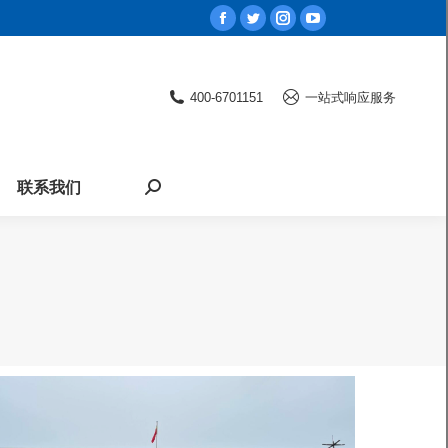
Facebook
Twitter
Instagram
YouTube
page
page
page
page
opens
opens
opens
opens
400-6701151
一站式响应服务
in
in
in
in
new
new
new
new
window
window
window
window
联系我们
Search: