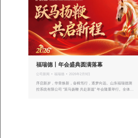
福瑞德丨年会盛典圆满落幕
公司新闻
福瑞德
2026年2月9日
序启新岁，华章焕新，奋楫笃行，逐梦向远。山东福瑞德测
控系统有限公司 “策马扬鞭 共赴新篇” 年会隆重举行。全体…