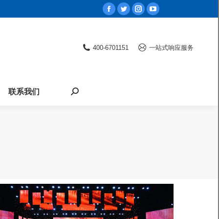
Facebook
Twitter
Instagram
YouTube
page
page
page
page
opens
opens
opens
opens
400-6701151
一站式响应服务
in
in
in
in
new
new
new
new
window
window
window
window
联系我们
Search: