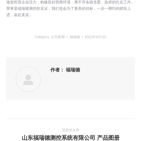
激发民营企业活力，构建良好营商环境，离不开各级党委、政府的扎实工作。
荣誉是福瑞德测控的见证，我们也会为了更高的目标，一步一脚印的踏实上
进，奋起直追。
Category:
公司新闻
福瑞德
2021年9月1日
作者：
福瑞德
文
章
历史的文章
历
山东福瑞德测控系统有限公司 产品图册