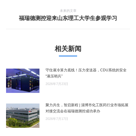
导
史
航
的
未来的文章
文
未
福瑞德测控迎来山东理工大学生参观学习
章：
来
的
文
章：
相关新闻
守住液冷算力底线！压力变送器，CDU系统的安全
“液压哨兵”
2026年7月23日
聚力共生，智启新程 | 淄博市化工医药行业市场拓展
对接交流会在福瑞德测控成功承办
2026年7月17日