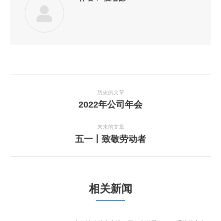
文
章
历史的文章
历
2022年公司年会
导
史
航
的
未来的文章
文
未
五一丨致敬劳动者
章：
来
的
文
章：
相关新闻