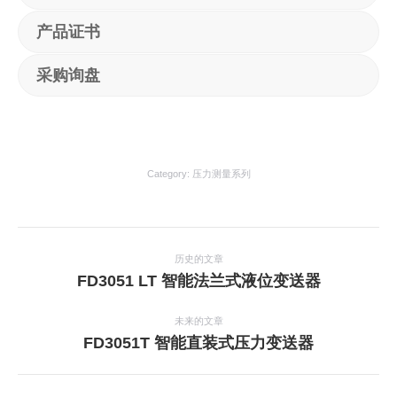
产品证书
采购询盘
Category:
压力测量系列
项
目
历史的文章
上
FD3051 LT 智能法兰式液位变送器
导
一
航
个
未来的文章
项
下
FD3051T 智能直装式压力变送器
目：
一
个
项