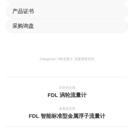
产品证书
采购询盘
Categories:
V锥流量计
,
流量测量系列
项
目
历史的文章
上
FDL 涡轮流量计
导
一
航
个
未来的文章
项
下
FDL 智能标准型金属浮子流量计
目：
一
个
项