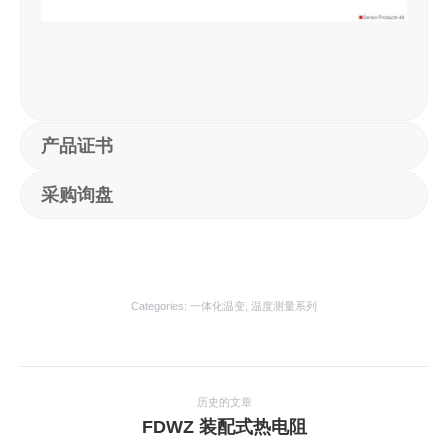
产品证书
采购询盘
Categories:
一体化温变
,
温度测量系列
项
目
历史的文章
上
FDWZ 装配式热电阻
导
一