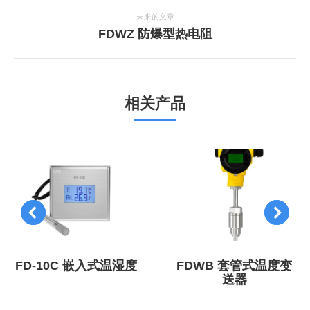
航
个
未来的文章
项
下
FDWZ 防爆型热电阻
目：
一
个
项
目：
相关产品
FD-10C 嵌入式温湿度
FDWB 套管式温度变
送器