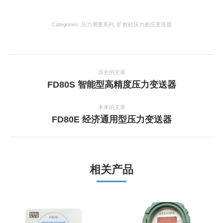
Categories:
压力测量系列
,
扩散硅压力差压变送器
项
目
历史的文章
上
FD80S 智能型高精度压力变送器
导
一
航
个
未来的文章
项
下
FD80E 经济通用型压力变送器
目：
一
个
项
目：
相关产品