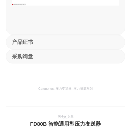
产品证书
采购询盘
Categories:
压力变送器
,
压力测量系列
项
目
历史的文章
上
FD80B 智能通用型压力变送器
导
一