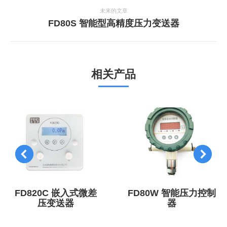
航
个
未来的文章
项
下
FD80S 智能型高精度压力变送器
目：
一
个
项
目：
相关产品
FD820C 嵌入式微差
FD80W 智能压力控制
压变送器
器