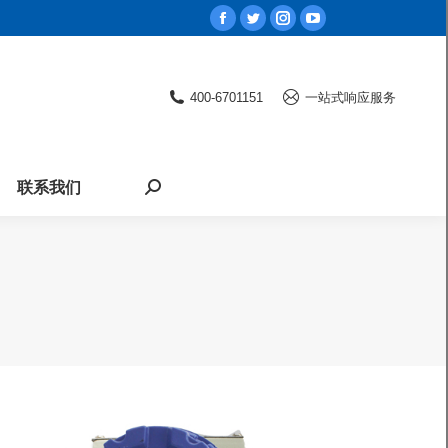
Facebook
Twitter
Instagram
YouTube
page
page
page
page
opens
opens
opens
opens
400-6701151
一站式响应服务
in
in
in
in
new
new
new
new
window
window
window
window
联系我们
Search: