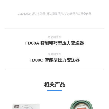
Categories:
压力变送器
,
压力测量系列
,
扩散硅压力差压变送器
项
目
历史的文章
上
FD80A 智能精巧型压力变送器
导
一
航
个
未来的文章
项
下
FD80C 智能型压力变送器
目：
一
个
项
目：
相关产品