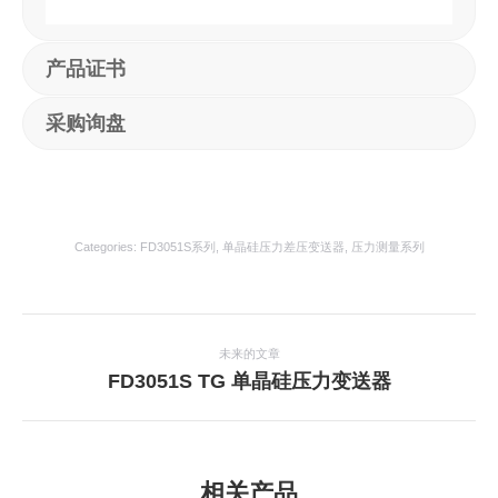
产品证书
采购询盘
Categories:
FD3051S系列
,
单晶硅压力差压变送器
,
压力测量系列
项
目
未来的文章
下
FD3051S TG 单晶硅压力变送器
导
一
航
个
项
目：
相关产品