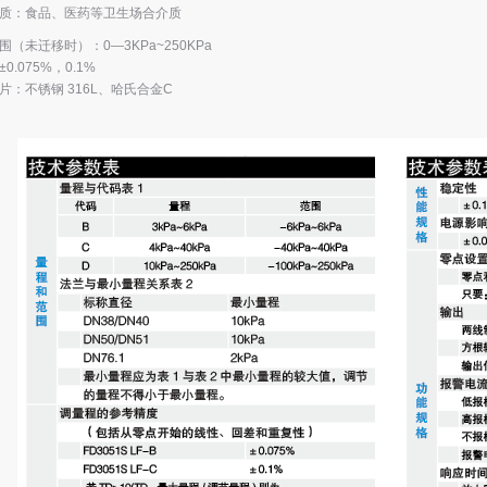
质：食品、医药等卫生场合介质
围（未迁移时）：0—3KPa~250KPa
0.075%，0.1%
片：不锈钢 316L、哈氏合金C