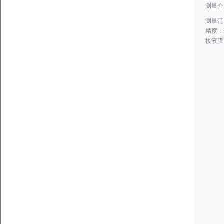
测量介
测量范
精度：±
接液膜