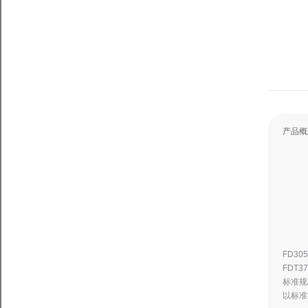
产品概
FD3
FDT
标准规
以标准