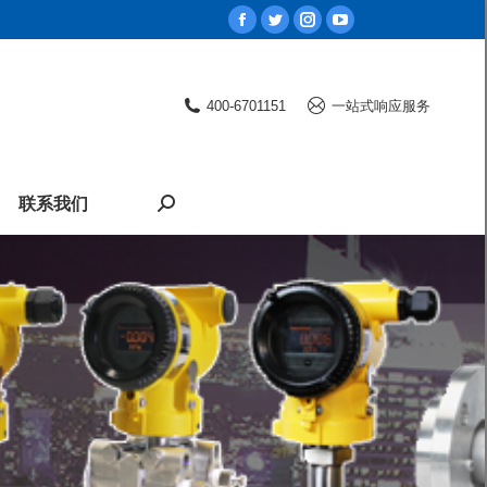
Facebook
Twitter
Instagram
YouTube
page
page
page
page
opens
opens
opens
opens
400-6701151
一站式响应服务
in
in
in
in
new
new
new
new
window
window
window
window
联系我们
Search: